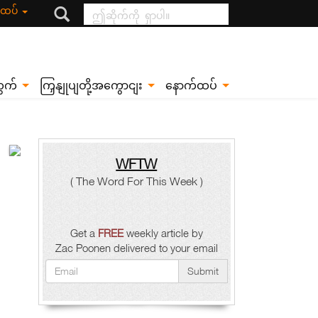
ဤဆိုက်ကို ရှာပါ။
်ထပ်
တွက်
ကြှနျုပျတို့အကွောငျး
နောက်ထပ်
WFTW
ဘုရားသခင်၏အလို
( The Word For This Week )
တော်အား ရှာဖွေ
တွေ့ရှိခြင်း
Get a
FREE
weekly article by
Zac
Zac Poonen delivered to your email
Poonen
Submit