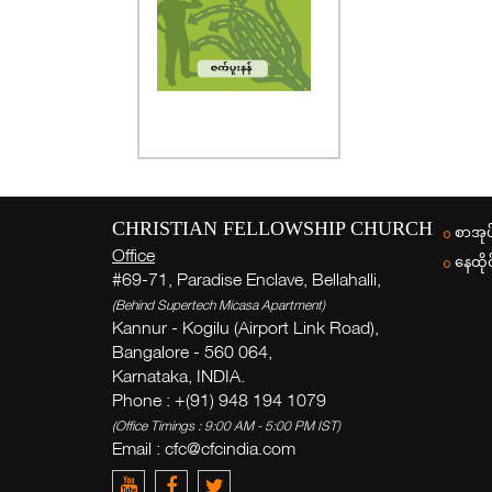
CHRISTIAN FELLOWSHIP CHURCH
စာအုပ
Office
နေထိုင
#69-71, Paradise Enclave, Bellahalli,
(Behind Supertech Micasa Apartment)
Kannur - Kogilu (Airport Link Road),
Bangalore - 560 064,
Karnataka, INDIA.
Phone : +(91) 948 194 1079
(Office Timings : 9:00 AM - 5:00 PM IST)
Email :
cfc@cfcindia.com