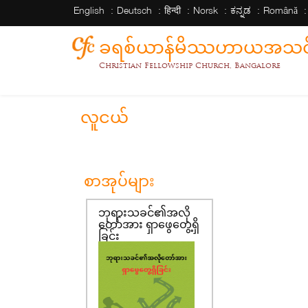
English
Deutsch
हिन्दी
Norsk
ಕನ್ನಡ
Română
ခရစ်ယာန်မိဿဟာယအသင်း
Christian Fellowship Church, Bangalore
လူငယ်
စာအုပ်များ
ဘုရားသခင်၏အလို
တော်အား ရှာဖွေတွေ့ရှိ
ခြင်း