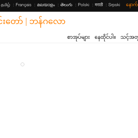
தமிழ்
Français
മലയാളം
తెలుగు
Polski
मराठी
Srpski
နောက
တော် | ဘန်ဂလော
စာအုပ်များ
နေထိုင်ပါ။
သင့်အ