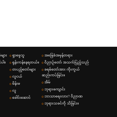
်များ
ရှာဖွေသူ
အခြေခံအမှန်တရား
်ပါ။
ရုန်းကန်နေရတယ်။
ဝိညာဉ်​​တော်​ အသက်​ပြည့်​သည်​
တပည့်တော်များ
ခရစ်တော်အား ကိုးကွယ်
ဆည်းကပ်ခြင်း။
လူငယ်
အိမ်
မိန်းမ
ဘုရားကျောင်း
လူ
ဘာသာရေးလား? ဝိညာဏ
ခေါင်းဆောင်
ဘုရားသခင်ကို သိခြင်း။