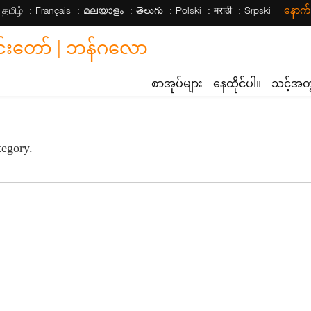
தமிழ்
Français
മലയാളം
తెలుగు
Polski
मराठी
Srpski
နောက
တော် | ဘန်ဂလော
စာအုပ်များ
နေထိုင်ပါ။
သင့်အ
tegory.