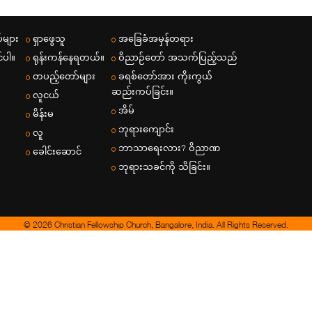
်များ
ရှာဖွေသူ
အခြေခံအမှန်တရား
်ပါ။
ရုန်းကန်နေရတယ်။
ဝိညာဉ်​​တော်​ အသက်​ပြည့်​သည်​
တပည့်တော်များ
ခရစ်တော်အား ကိုးကွယ်
ဆည်းကပ်ခြင်း။
လူငယ်
အိမ်
မိန်းမ
ဘုရားကျောင်း
လူ
ဘာသာရေးလား? ဝိညာဏ
ခေါင်းဆောင်
ဘုရားသခင်ကို သိခြင်း။
© 2026 Christian Fellowship Church, Bangalore, India. All Rights Reserved.