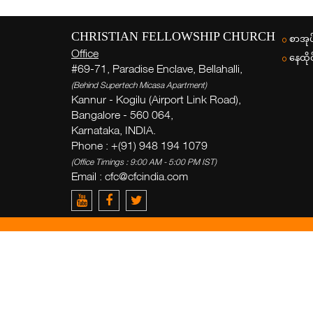
CHRISTIAN FELLOWSHIP CHURCH
စာအုပ
Office
နေထိုင
#69-71, Paradise Enclave, Bellahalli,
(Behind Supertech Micasa Apartment)
Kannur - Kogilu (Airport Link Road),
Bangalore - 560 064,
Karnataka, INDIA.
Phone : +(91) 948 194 1079
(Office Timings : 9:00 AM - 5:00 PM IST)
Email :
cfc@cfcindia.com