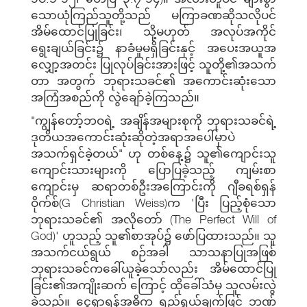
သောယုံကြည်သူတို့သည် မကြာခဏဆိုသလိုပင်
အိမ်ထောင်ပြုခြင်း၊ သို့မဟုတ် အလုပ်အကိုင်
ရွေးချယ်ခြင်း၌ နာခံမှုမရှိခြင်းနှင့် အပေးအယူအ
လျှော့အတင်း ပြုလုပ်ခြင်းအားဖြင့် သူတို့၏အသက်
တာ အတွက် ဘုရားသခင်၏ အကောင်းဆုံးသော
အကြံအစည်ကို လွဲချော်ခဲ့ကြသည်။
"ကျွန်တော့်ဘဝရဲ့ အချိန်အများစုကို ဘုရားသခင်ရဲ့
ဒုတိယအကောင်းဆုံးဆိုတဲ့အရာအပေါ်မှာပဲ
အသက်ရှင်ခဲ့တယ်" ဟု တစ်နေ့၌ သူ၏ကျောင်းသူ
ကျောင်းသားများကို ပြောပြခဲ့သည့် ကျမ်းစာ
ကျောင်းမှ ဆရာတစ်ဦးအကြောင်းကို ဂျီခရစ်ရှန်
ဝိုက်စ်(G Christian Weiss)က 'ပြီး ပြည့်စုံသော
ဘုရားသခင်၏ အလိုတော် (The Perfect Will of
God)' ဟူသည့် သူ၏စာအုပ်၌ ဖော်ပြထားသည်။ သူ
အသက်ငယ်ရွယ် စဉ်အခါ သာသနာပြုအဖြစ်
ဘုရားသခင်ကခေါ်ယူခဲ့သော်လည်း အိမ်ထောင်ပြု
ခြင်း၏အကျိုးဆက် ကြောင့် ထိုခေါ်သံမှ သူလမ်းလွဲ
ခဲ့သည်။ ငွေရှာရန်အဓိက ရည်ရွယ်ချက်ဖြင့် ဘဏ်