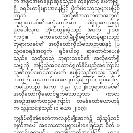
က အခိုင်အမာပြောဆိုခဲ့သည်။ ထို့ကြောင့် ဧဖက်မြို့
ရှိ ခရစ်ယာန်များအနေဖြင့် မိုက်မဲသောသူများမဖြစ်
ကြဘဲ သူတို့၏အသက်တာအတွက်
ဘုရားသခင်၏အလိုတော်အား သိရှိနားလည်ရန်
ရှင်ပေါလုက တိုက်တွန်းခဲ့သည် (ဧဖက် ၂:၁ဝ၊
၅:၁၇)။ ကောလောသဲမြို့ရှိခရစ်ယာန်များသည်
ဘုရားသခင်၏ အလိုတော်ကိုသိသောဉာဏ်နှင့် ပြ
ည့်ဝစေရန်အတွက် ရှင်ပေါလု ဆုတောင်းပေးခဲ့
သည်။ သူတို့သည် ဘုရားသခင်၏ အလိုတော်ရှိ
သမျှကို အပြည့်အဝဆောင်ရွက်နိုင်မည့်အကြောင်း
သူ၏လုပ်ဖော်ဆောင်ဖက် ဧပဖြသည်လည်း သူတို့
အတွက် ဆုတောင်းပေးလျက်ရှိကြောင်း ရှင်ပေါလု
ကပြောသည် (ကော ၁:၉၊ ၄:၁၂)။ဘုရားသခင်၏
အလိုတော်ကိုဆောင်ရွက်သောသူသာ ကာလ
အစဉ်အဆက်တည်ကြောင်း တမန်တော်ယောဟန်
က သွန်သင်ခဲ့သည် (၁ ယော ၂:၁၇)။
ကျွန်ုပ်တို့၏ခေတ်ကာလနှင့်မျိုးဆက်၌ ထိုသွန်သင်
ချက်အပေါ် အလေးထားမှုရှားပါးနေခြင်းမှာ စိတ် မ
ကောင်းစရာပင်။ အကျိုးဆက်အနေဖြင့် ယနေ့