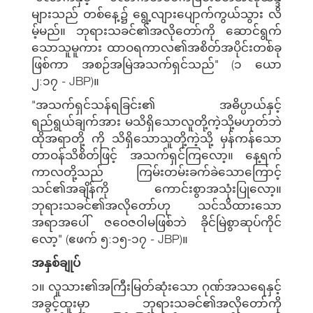
များသည် တစ်နေ့၌ ရွေ့လျားပျောက်ကွယ်သွား လိ
မ့်မည်။ ဘုရားသခင်၏အလိုတော်ကို ဆောင်ရွက်
သောသူမူကား ထာဝရကာလ၏အစိတ်အပိုင်းတစ်ခု
ဖြစ်ကာ အစဉ်အမြဲအသက်ရှင်သည်" (၁ ယော
၂:၁၇ - JBP)။
"အသက်ရှင်သန်ရခြင်း၏ အဓိပ္ပာယ်နှင့်
ရည်ရွယ်ချက်အား မသိရှိသောလူတို့ကဲ့သို့မဟုတ်ဘဲ
ထိုအရာတို့ ကို သိရှိသောသူတို့ကဲ့သို့ မှန်ကန်သော
တာဝန်သိစိတ်ဖြင့် အသက်ရှင်ကြလော့။ နေ့ရက်
ကာလတို့သည် ကြမ်းတမ်းခက်ခဲသောကြောင့်
သင်၏အချိန်ကို ကောင်းစွာအသုံးပြုလော့။
ဘုရားသခင်၏အလိုတော်ဟု သင်သိထားသော
အရာအပေါ် ဇဝေဇဝါမဖြစ်ဘဲ ခိုင်မြဲစွာဆုပ်ကိုင်
လော့" (ဧဖက် ၅:၁၅-၁၇ - JBP)။
အနှစ်ချုပ်
၁။ လူသား၏အကြီးမြတ်ဆုံးသော ဂုဏ်အသရေနှင့်
အခွင့်ထူးမှာ ဘုရားသခင်၏အလိုတော်ကို