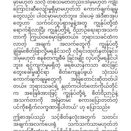
မှာမဟုတ် သလို တစ်သမတ်တည်း၊ဒါမှမဟုတ် ကျိုး
ကြောင်းဆီလျော်မှုရှိမှာမဟုတ်ဘဲ ကောက်ချက်ချမှု
တွေလည်း ပါဝင်မှာမဟုတ်ဘူး။ ဒါပေမဲ့ အဲဒီစာအုပ်
တွေဟာ သက်ဝင်လှုပ်ရှားမှုနဲ့အတူ ကျွန်ုပ်တို့ထံ
ရောက်ရှိလာပြီး ကျွန်ုပ်တို့ရဲ့ ဝိညာဉ်ရေးရာအသက်
တာကို ကြွယ်ဝစေမှာဖြစ်တယ်။ ဘုရားသခင်ထံက
လာတဲ့ အချက် အလက်တွေကို ကျွန်ုပ်တို့
ခွဲခြမ်းစိတ်ဖြာလို့မရနိုင်သလို လိုရင်းထုတ်နုတ်ခြင်း၊
ဒါမှမဟုတ် စနစ်တကျစီမံ ခြင်းမျိုး လုပ်လို့မရနိုင်ပါ
ဘူး။ ရင့်ကျက်မှုမရှိတဲ့ ခရစ်ယာန်ကသာ ဆင်ခြင်
တွေးခေါ်မှုဆိုင်ရာ စိတ်ကျေနပ်ဖွယ် သုံးသပ်
ကောက်ချက်ချမှုတွေကို အမြဲတောင်းဆိုတတ်ပါ
တယ်။ ဘုရားသခင်ရဲ့ နှုတ်ကပါတ်တော်ကိုယ်တိုင်
က အခြေခံအားဖြင့် ကျွန်ုပ်တို့ရဲ့ စိတ်ဝိညာဉ်နဲ့
အသက်တာကို အမြဲတမ်း စကားပြောတတ်တဲ့
ပင်ကိုစရိုက်လက္ခဏာရှိပါတယ်" ဟု ပြောသည်။
ဤစာအုပ်သည် သင့်စိတ်နှလုံးအတွက် သတင်း
အချက်အလက်ပေးရုံ သက်သက်သာမဟုတ်ဘဲ
အရေးကြီးဆုံးမှာ သင့်စိတ်ဝိညာဉ်အတွက် အသက်