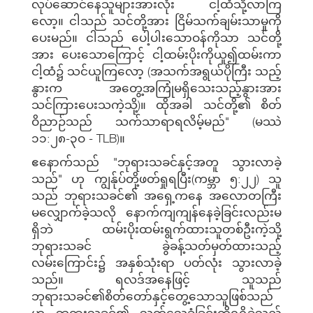
လုပ်ဆောင်နေသူများအားလုံး ငါ့ထံသို့လာကြ
လော့။ ငါသည် သင်တို့အား ငြိမ်သက်ချမ်းသာမှုကို
ပေးမည်။ ငါသည် ပေါ့ပါးသောဝန်ကိုသာ သင်တို့
အား ပေးသောကြောင့် ငါ့ထမ်းပိုးကိုယူ၍ထမ်းကာ
ငါ့ထံ၌ သင်ယူကြလော့ (အသက်အရွယ်ပိုကြီး သည့်
နွားက အတွေ့အကြုံမရှိသေးသည့်နွားအား
သင်ကြားပေးသကဲ့သို့)။ ထိုအခါ သင်တို့၏ စိတ်
ဝိညာဉ်သည် သက်သာရာရလိမ့်မည်" (မဿဲ
၁၁:၂၈-၃ဝ - TLB)။
ဧနောက်သည် "ဘုရားသခင်နှင့်အတူ သွားလာခဲ့
သည်" ဟု ကျွန်ုပ်တို့ဖတ်ရှုရပြီး(ကမ္ဘာ ၅:၂၂) သူ
သည် ဘုရားသခင်၏ အရှေ့ကနေ အလောတကြီး
မလျှောက်ခဲ့သလို နောက်ကျကျန်နေခဲ့ခြင်းလည်းမ
ရှိဘဲ ထမ်းပိုးထမ်းရွက်ထားသူတစ်ဦးကဲ့သို့
ဘုရားသခင် ခွဲခန့်သတ်မှတ်ထားသည့်
လမ်းကြောင်း၌ အနှစ်သုံးရာ ပတ်လုံး သွားလာခဲ့
သည်။ ရလဒ်အနေဖြင့် သူသည်
ဘုရားသခင်၏စိတ်တော်နှင့်တွေ့သောသူဖြစ်သည်
ဟု ဘုရားသခင်၏ သက်သေခံခြင်းကိုရရှိခဲ့သည်