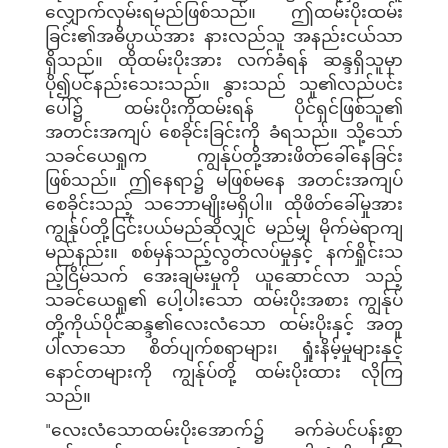
လျှောက်လှမ်းရမည်ဖြစ်သည်။ ဤထမ်းပိုးထမ်း
ခြင်း၏အဓိပ္ပာယ်အား နားလည်သူ အနည်းငယ်သာ
ရှိသည်။ ထိုထမ်းပိုးအား လက်ခံရန် ဆန္ဒရှိသူမှာ
ပို၍ပင်နည်းသေးသည်။ နွားသည် သူ၏လည်ပင်း
ပေါ်၌ ထမ်းပိုးကိုထမ်းရန် ပိုင်ရှင်ဖြစ်သူ၏
အတင်းအကျပ် စေခိုင်းခြင်းကို ခံရသည်။ သို့သော်
သခင်ယေရှုက ကျွန်ုပ်တို့အားဖိတ်ခေါ်နေခြင်း
ဖြစ်သည်။ ဤနေရာ၌ မဖြစ်မနေ အတင်းအကျပ်
စေခိုင်းသည့် သဘောမျိုးမရှိပါ။ ထိုဖိတ်ခေါ်မှုအား
ကျွန်ုပ်တို့ငြင်းပယ်မည်ဆိုလျှင် မည်မျှ မိုက်မဲရာကျ
မည်နည်း။ စစ်မှန်သည့်လွတ်လပ်မှုနှင့် နက်ရှိုင်းသ
ည့်ငြိမ်သက် အေးချမ်းမှုကို ယူဆောင်လာ သည့်
သခင်ယေရှု၏ ပေါ့ပါးသော ထမ်းပိုးအစား ကျွန်ုပ်
တို့ကိုယ်ပိုင်ဆန္ဒ၏လေးလံသော ထမ်းပိုးနှင့် အတူ
ပါလာသော စိတ်ပျက်စရာများ၊ ရှုံးနိမ့်မှုများနှင့်
နောင်တများကို ကျွန်ုပ်တို့ ထမ်းပိုးထား လိုကြ
သည်။
"လေးလံသောထမ်းပိုးအောက်၌ ခက်ခဲပင်ပန်းစွာ