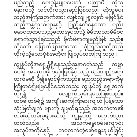
မည်သည့် မေးခွန်းမျှမမေးဘဲ မကြာမီ ထိုသူ
နောက်သို့ သင်လိုက်သွားမည်ဖြစ်သည်။ ထိုသူပေး
သည့်အကြံအဉာဏ်အား လျစ်လျူရှုလျက် မမြင်နိုင်
သည့်အန္တရာယ်များနှင့် ပြည့်နှက်နေသော မည်း
မှောင်ထူထပ်သည့်တောအုပ်ထဲသို့ မိမိဘာသာမိမိဝင်
ရောက်သွားခြင်းသည် မိုက်မဲရာကျမည်ဖြစ် သည်။
သို့သော် မြောက်မြားစွာသော ယုံကြည်သူတို့သည်
ထိုကဲ့သို့သောပုံစံအတိုင်း ပြုလုပ်တတ်ကြ သည်။
ကျွန်ုပ်တို့အရှေ့၌ရှိနေသည့်အနာဂတ်သည် ကမ္ဘာ
ပေါ်ရှိ အမှောင်မိုက်ဆုံးဖြစ်နိုင်သည့် မည်သည့်အရာ
ထက်မဆို ပို၍မှောင်မိုက်သည်။ မည်သည့်အရာကိုမှ
ကြိုတင်၍မမြင်နိုင်သော်လည်း ကျွန်ုပ်တို့ ရှေ့ဆက်
တိုး၍ လျှောက်လှမ်းရမည်ဖြစ်သည်။
တစ်ခါတစ်ရံ၌ အကျိုးဆက်ကြီးမားကျယ် ပြန့်သော
ဆုံးဖြတ်ချက် များကို ချမှတ်ရသည့် အသက်တာ၏
လမ်းဆုံလမ်းခွများဆီသို့ ကျွန်ုပ်တို့ ရောက်သွား
တတ်သည်။ အသက်မွေးဝမ်းကျောင်း
အလုပ်အကိုင်နှင့် ဘဝလက်တွဲဖော်ရွေးချယ်ခြင်း