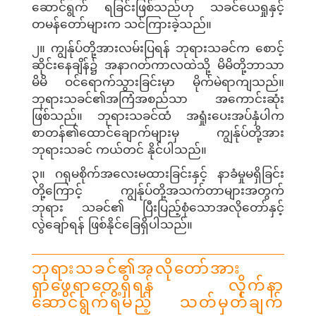
ဆောင်ရွက် ရခြင်းဖြစ်သည်ဟု သခင်ယေရှုနှင့်
တမန်တော်များက သင်ကြားခဲ့သည်။
၂။ ကျွန်ုပ်တို့အားလမ်းပြရန် ဘုရားသခင်က စောင့်
ဆိုင်းနေချိန်၌ အနာဂတ်ကာလထဲသို့ မိမိတို့ဘာသာ
မိမိ ဝင်ရောက်သွားခြင်းမှာ မိုက်မဲရာကျသည်။
ဘုရားသခင်၏အကြံအစည်သာ အကောင်းဆုံး
ဖြစ်သည်။ ဘုရားသခင်ထံ အရှုံးပေးအပ်နှံပါက
စာတန်၏ထောင်ချောက်များမှ ကျွန်ုပ်တို့အား
ဘုရားသခင် ကယ်တင် နိုင်ပါသည်။
၃။ ဂရုမစိုက်အလေးမထားခြင်းနှင့် နာခံမှုမရှိခြင်း
တို့ကြောင့် ကျွန်ုပ်တို့အသက်တာများအတွက်
ဘုရား သခင်၏ ပြီးပြည့်စုံသောအလိုတော်နှင့်
လွဲချော်ရန် ဖြစ်နိုင်ခြေရှိပါသည်။
ဘုရားသခင်၏အလိုတော်အား
ရှာဖွေရာတွေ့ရှိရန် လိုက်နာ
ဆောင်ရွက်ရမည့် သတ်မှတ်ချက်