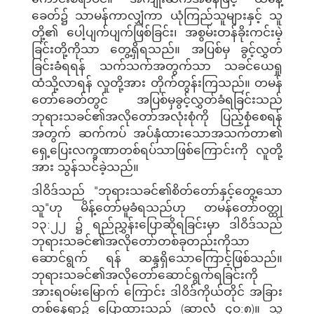
ခေတ်၌ သာမန်ကာလျှံကာ ယုံကြည်သူများနှင့် သူ
တို့၏ ပေါ့ပျက်ပျက်ဖြစ်ခြင်း၊ အစွမ်းတန်ခိုးကင်းမဲ့
ခြင်းတို့ကိုသာ တွေ့ရှိရသည်။ အပြစ်မှ ခွင့်လွှတ်
ခြင်းခံရရန် သက်သက်အတွက်သာ သခင်ယေရှု
ထံသို့လာရန် လူတို့အား တိုက်တွန်းကြသည်။ တမန်
တော်ခေတ်တွင် အပြစ်မှခွင့်လွှတ်ခံရခြင်းသည်
ဘုရားသခင်၏အလိုတော်အလုံးစုံကို ပြည့်စုံစေရန်
အတွက် ဆက်ကပ် အပ်နှံထားသောအသက်တာ၏
ရှေ့ပြေးလက္ခဏာတစ်ရပ်သာဖြစ်ကြောင်းကို လူတို့
အား သွန်သင်ခဲ့သည်။
ဒါဝိဒ်သည် "ဘုရားသခင်၏စိတ်တော်နှင့်တွေ့သော
သူ"ဟု မိန့်တော်မူခံရသည်ဟု တမန်တော်ဝတ္ထု
၁၃:၂၂ ၌ ရည်ညွှန်းပြောဆိုရခြင်းမှာ ဒါဝိဒ်သည်
ဘုရားသခင်၏အလိုတော်တစ်ခုတည်းကိုသာ
ဆောင်ရွက် ရန် ဆန္ဒရှိသောကြောင့်ဖြစ်သည်။
ဘုရားသခင်၏အလိုတော်ဆောင်ရွက်ရခြင်းကို
အားရဝမ်းမြောက် ကြောင်း ဒါဝိဒ်ကိုယ်တိုင် အခြား
တစ်နေရာ၌ ပြောထားသည် (ဆာလံ ၄ဝ:၈)။ သူ