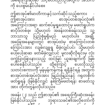
ကို ပေးစွမ်းနိုင်ပါစေ။
ဤစာအုပ်၏မာတိကာနှင့်သက်ဆိုင်သည့်စကား -
ဤစာအုပ်အား စာအုပ်တစ်အုပ်လုံး၏
အကြောင်းအရာ ဆက်စပ်မှုရှုထောင့်မှ မဖတ်ရှုပါက
စာပိုဒ်တစ်ခု၊ သို့မဟုတ် အခန်းတစ်ခန်းသည် သူ့
ဘာသာသူ ပြည့်စုံမှုရှိမည် မဟုတ်ပါ။ အချို့
အခြေအနေများတွင် စာအုပ်ထဲမှ စာကြောင်းတစ်
ကြောင်းအား လျစ်လျူရှု မိခဲ့လျှင်ပင်၊ သို့မဟုတ်
ပေါ့ပေါ့ဆဆ ဖတ်မိခဲ့လျှင်ပင် မူလဆိုလိုရင်းမှ လုံး
ဝကွဲပြားခြားနားသည့် ထင်မြင် ယူဆချက်ကို ဖြစ်
ပေါ်စေနိုင်ပါသည်။ ထို့ကြောင့် ပေးလိုသည့်
သတင်းစကားကို မှန်မှန်ကန်ကန် ရရှိနိုင်ရန် အတွက်
စာအုပ်တစ်အုပ်လုံးအား ဖြည်းဖြည်းနှင့် ဂရုတစိုက်
ဖတ်ရှုရန် (ဖြစ်နိုင်လျှင် နှစ်ကြိမ်ဖတ်ရန်) စာဖတ်သူ
အား တိုက်တွန်းလိုပါသည်။
အခန်း (၂) သည် ဤစာအုပ်၏ အရေးကြီးဆုံးအခန်း
ဖြစ်နိုင်ပါသည်။ ဘုရားသခင်၏အလိုတော်ကို