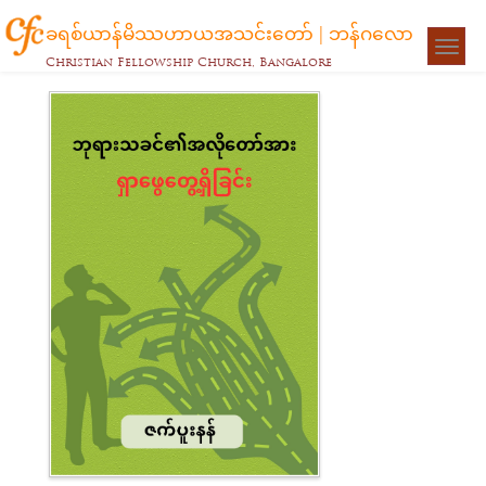
ခရစ်ယာန်မိဿဟာယအသင်းတော် | ဘန်ဂလော
Togg
Christian Fellowship Church, Bangalore
navigat