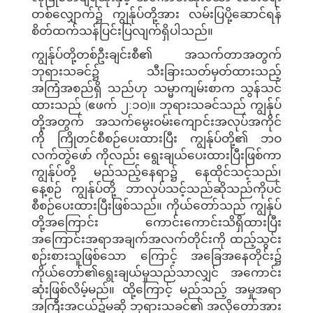
တစ်လျှောက်၌ ကျွန်ုပ်တို့အား လမ်းပြပို့ဆောင်ရန်
စိတ်ထက်သန်ပြင်းပြလျက်ရှိပါသည်။
ကျွန်ုပ်တို့တစ်ဦးချင်းစီ၏ အသက်တာအတွက်
ဘုရားသခင်၌ သီးခြားသတ်မှတ်ထားသည့်
အကြံအစည်ရှိ သည်ဟု သမ္မာကျမ်းစာက သွန်သင်
ထားသည် (ဧဖက် ၂:၁ဝ)။ ဘုရားသခင်သည် ကျွန်ုပ်
တို့အတွက် အသက်မွေးဝမ်းကျောင်းအလုပ်အကိုင်
ကို ကြိုတင်စီစဉ်ပေးထားပြီး ကျွန်ုပ်တို့၏ ဘဝ
လက်တွဲဖော် ကိုလည်း ရွေးချယ်ပေးထားပြီးဖြစ်ကာ
ကျွန်ုပ်တို့ မည်သည့်နေရာ၌ နေထိုင်သင့်သည်၊
နေ့စဉ် ကျွန်ုပ်တို့ ဘာလုပ်သင့်သည်ဆိုသည်ကိုပင်
စီစဉ်ပေးထားပြီးဖြစ်သည်။ ကိုယ်တော်သည် ကျွန်ုပ်
တို့အကြောင်း ကောင်းကောင်းသိရှိထားပြီး
အကြောင်းအရာအချက်အလက်တိုင်းကို ထည့်သွင်း
စဉ်းစားသူဖြစ်သော ကြောင့် အခြေအနေတိုင်း၌
ကိုယ်တော်၏ရွေးချယ်မှုသည်သာလျှင် အကောင်း
ဆုံးဖြစ်လိမ့်မည်။ ထို့ကြောင့် မည်သည့် အမှုအရာ
အကြီးအငယ်၌မဆို ဘုရားသခင်၏ အလိုတော်အား