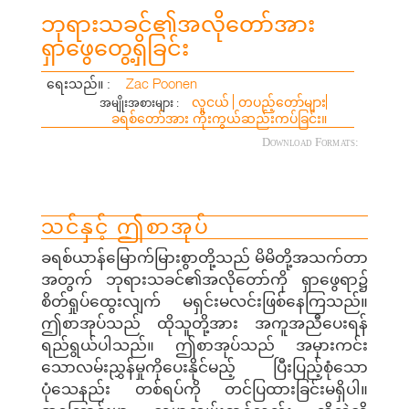
ဘုရားသခင်၏အလိုတော်အား
ရှာဖွေတွေ့ရှိခြင်း
Zac Poonen
ရေးသည်။ :
လူငယ်
တပည့်တော်များ
အမျိုးအစားများ :
ခရစ်တော်အား ကိုးကွယ်ဆည်းကပ်ခြင်း။
Download Formats:
သင်နှင့် ဤစာအုပ်
ခရစ်ယာန်မြောက်မြားစွာတို့သည် မိမိတို့အသက်တာ
အတွက် ဘုရားသခင်၏အလိုတော်ကို ရှာဖွေရာ၌
စိတ်ရှုပ်ထွေးလျက် မရှင်းမလင်းဖြစ်နေကြသည်။
ဤစာအုပ်သည် ထိုသူတို့အား အကူအညီပေးရန်
ရည်ရွယ်ပါသည်။ ဤစာအုပ်သည် အမှားကင်း
သောလမ်းညွှန်မှုကိုပေးနိုင်မည့် ပြီးပြည့်စုံသော
ပုံသေနည်း တစ်ရပ်ကို တင်ပြထားခြင်းမရှိပါ။