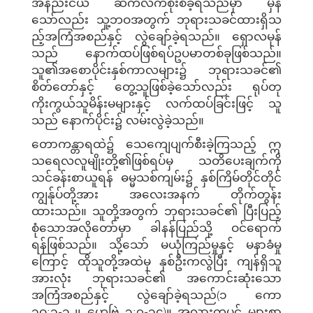
အနည်းငယ် ဆက်လက်စိုးစံခဲ့ရသည်မှာ မှန်
သော်လည်း သူ့ဘဝအတွက် ဘုရားသခင်ထားရှိသ
ည့်အကြံအစည်နှင့် လွဲချော်ခဲ့ရသည်။ ရှောလမုန်
သည် နောက်ထပ်ဖြစ်ရပ်ဥပမာတစ်ခုဖြစ်သည်။
သူ၏အစောပိုင်းနှစ်ကာလများ၌ ဘုရားသခင်၏
စိတ်တော်နှင့် တွေ့သူဖြစ်ခဲ့သော်လည်း ရုပ်တု
ကိုးကွယ်သူမိန်းမများနှင့် လက်ထပ်ခြင်းဖြင့် သူ
သည် နောက်ပိုင်း၌ လမ်းလွဲခဲ့သည်။
တောကန္တာရထဲ၌ သေကျေပျက်စီးခဲ့ကြသည့် ဣ
သရေလလူမျိုးတို့၏ဖြစ်ရပ်မှ သတိပေးချက်ကို
သင်ခန်းစာယူရန် ဓမ္မသစ်ကျမ်း၌ နှစ်ကြိမ်တိုင်တိုင်
ကျွန်ုပ်တို့အား အလေးအနက် တိုက်တွန်း
ထားသည်။ သူတို့အတွက် ဘုရားသခင်၏ ပြီးပြည့်
စုံသောအလိုတော်မှာ ခါနန်ပြည်သို့ ဝင်ရောက်
ရန်ဖြစ်သည်။ သို့သော် မယုံကြည်မှုနှင့် မနာခံမှု
ကြောင့် ထိုသူတို့အထဲမှ နှစ်ဦးကလွဲပြီး ကျန်ရှိသူ
အားလုံး ဘုရားသခင်၏ အကောင်းဆုံးသော
အကြံအစည်နှင့် လွဲချော်ခဲ့ရသည်(၁ ကော
၁ဝ:၁-၁၂၊ ဟေဗြဲ ၃:၇-၁၄)။ အလားတူပင် များစွာ