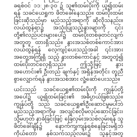
ခရစ်ဝင် ၁၁:၂၈-၃ဝ ၌ သူ၏ထမ်းပိုးကို ယူ၍ထမ်း
ရန် သခင်ယေရှုက ဖိတ်ခေါ်နေသည်။ ထမ်းပိုးထမ်း
ခြင်းဆိုသည်မှာ မည်သည့်အရာကို ဆိုလိုသနည်း။
လယ်ထွန်ရာ၌ အသုံးပြုသည့်နွားများကို ၎င်း
တို့၏လည်ပင်းများပေါ်၌ ထမ်းပိုးတစ်ခုတင်လျက်
အတူတူ ထားရှိသည်။ နွားအသစ်တစ်ကောင်အား
လယ်ထွန်ရန် လေ့ကျင့်ပေးသည့်အခါ ၎င်းအား
အတွေ့အကြုံရှိ သည့် နွားတစ်ကောင်နှင့် အတူတွဲ၍
ထမ်းပိုးတင်လေ့ရှိသည်။ ဤသို့ဖြင့် နွား
အဟောင်း၏ ဦးတည် ချက်နှင့် အရှိန်အတိုင်း တူညီ
စွာလျှောက်ရန် နွားအသစ်အား လှုံ့ဆော်ပေးသည်။
ယင်းသည် သခင်ယေရှု၏ထမ်းပိုးကို ကျွန်ုပ်တို့
အပေါ်၌ ယူ၍ထမ်းခြင်း၏ အဓိပ္ပာယ်ဖြစ်သည်။
ကျွန်ုပ်တို့ သည် သခင်ယေရှု၏ဦးဆောင်မှုမပါဘဲ
မည်သည့်အရာကိုမှ အလျင်စလိုမလုပ်ဆောင်ခြင်း၊
သို့မဟုတ် နာခံခြင်းဖြင့် ခြေလှမ်းအသစ်လှမ်းရန် သူ
ဖိတ်ခေါ်ချိန်၌ နောက်ကျကျန်ရစ်နေခြင်းမရှိဘဲ
ကိုယ်တော် နှစ်သက်သည့်လမ်း၌ သူနှင့်အတူ