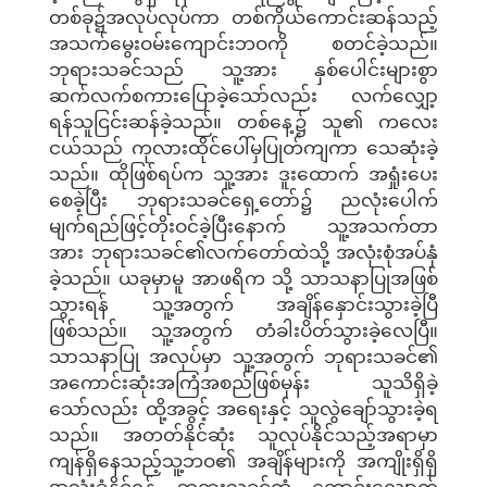
တစ်ခု၌အလုပ်လုပ်ကာ တစ်ကိုယ်ကောင်းဆန်သည့်
အသက်မွေးဝမ်းကျောင်းဘဝကို စတင်ခဲ့သည်။
ဘုရားသခင်သည် သူ့အား နှစ်ပေါင်းများစွာ
ဆက်လက်စကားပြောခဲ့သော်လည်း လက်လျှော့
ရန်သူငြင်းဆန်ခဲ့သည်။ တစ်နေ့၌ သူ၏ ကလေး
ငယ်သည် ကုလားထိုင်ပေါ်မှပြုတ်ကျကာ သေဆုံးခဲ့
သည်။ ထိုဖြစ်ရပ်က သူ့အား ဒူးထောက် အရှုံးပေး
စေခဲ့ပြီး ဘုရားသခင်ရှေ့တော်၌ ညလုံးပေါက်
မျက်ရည်ဖြင့်တိုးဝင်ခဲ့ပြီးနောက် သူ့အသက်တာ
အား ဘုရားသခင်၏လက်တော်ထဲသို့ အလုံးစုံအပ်နှံ
ခဲ့သည်။ ယခုမှာမူ အာဖရိက သို့ သာသနာပြုအဖြစ်
သွားရန် သူ့အတွက် အချိန်နှောင်းသွားခဲ့ပြီ
ဖြစ်သည်။ သူ့အတွက် တံခါးပိတ်သွားခဲ့လေပြီ။
သာသနာပြု အလုပ်မှာ သူ့အတွက် ဘုရားသခင်၏
အကောင်းဆုံးအကြံအစည်ဖြစ်မှန်း သူသိရှိခဲ့
သော်လည်း ထို့အခွင့် အရေးနှင့် သူလွဲချော်သွားခဲ့ရ
သည်။ အတတ်နိုင်ဆုံး သူလုပ်နိုင်သည့်အရာမှာ
ကျန်ရှိနေသည့်သူ့ဘဝ၏ အချိန်များကို အကျိုးရှိရှိ
အသုံးခံနိုင်ရန် ဘုရားသခင်ထံ တောင်းလျှောက်