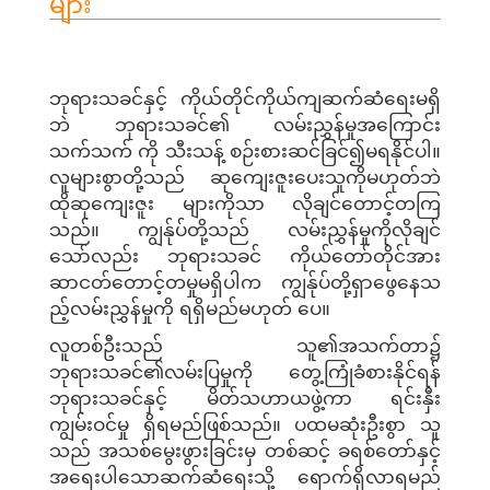
များ
ဘုရားသခင်နှင့် ကိုယ်တိုင်ကိုယ်ကျဆက်ဆံရေးမရှိ
ဘဲ ဘုရားသခင်၏ လမ်းညွှန်မှုအကြောင်း
သက်သက် ကို သီးသန့် စဉ်းစားဆင်ခြင်၍မရနိုင်ပါ။
လူများစွာတို့သည် ဆုကျေးဇူးပေးသူကိုမဟုတ်ဘဲ
ထိုဆုကျေးဇူး များကိုသာ လိုချင်တောင့်တကြ
သည်။ ကျွန်ုပ်တို့သည် လမ်းညွှန်မှုကိုလိုချင်
သော်လည်း ဘုရားသခင် ကိုယ်တော်တိုင်အား
ဆာငတ်တောင့်တမှုမရှိပါက ကျွန်ုပ်တို့ရှာဖွေနေသ
ည့်လမ်းညွှန်မှုကို ရရှိမည်မဟုတ် ပေ။
လူတစ်ဦးသည် သူ၏အသက်တာ၌
ဘုရားသခင်၏လမ်းပြမှုကို တွေ့ကြုံခံစားနိုင်ရန်
ဘုရားသခင်နှင့် မိတ်သဟာယဖွဲ့ကာ ရင်းနှီး
ကျွမ်းဝင်မှု ရှိရမည်ဖြစ်သည်။ ပထမဆုံးဦးစွာ သူ
သည် အသစ်မွေးဖွားခြင်းမှ တစ်ဆင့် ခရစ်တော်နှင့်
အရေးပါသောဆက်ဆံရေးသို့ ရောက်ရှိလာရမည်