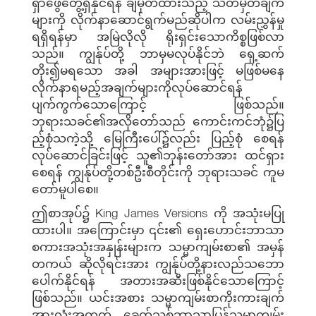
ရှာဖွေတွေ့ရှိနိုင်ရန် ချမှတ်ထားသည့် သတ်မှတ်ချက်
များကို လိုက်နာဆောင်ရွက်မည်ဆိုပါက လမ်းညွှန်မှု
ရရှိရန်မှာ အမြဲလိုလို ရိုးရှင်းသောကိစ္စဖြစ်လာ
သည်။ ကျွန်ုပ်တို့ ဘာမှမလုပ်နိုင်ဘဲ ရှေ့ဆက်
တိုး၍မရသော အခါ အများအားဖြင့် မဖြစ်မနေ
လိုက်နာရမည့်အချက်များကိုလုပ်ဆောင်ရန်
ပျက်ကွက်သောကြောင့် ဖြစ်သည်။
ဘုရားသခင်၏အလိုတော်သည် ကောင်းကင်ဘုံ၌ပြ
ည့်စုံသကဲ့သို့ မြေကြီးပေါ်၌လည်း ပြည့်စုံ စေရန်
လုပ်ဆောင်ခြင်းဖြင့် သူ၏ဘုန်းတော်အား ထင်ရှား
စေရန် ကျွန်ုပ်တို့တစ်ဦးစီတိုင်းကို ဘုရားသခင် ကူမ
တော်မူပါစေ။
ဤစာအုပ်၌ King James Versions ကို အသုံးမပြု
ထားပါ။ အကြောင်းမှာ ၎င်း၏ ရှေးဟောင်းဘာသာ
စကားအသုံးအနှုန်းများက သမ္မာကျမ်းစာ၏ အမှန်
တကယ် ဆိုလိုရင်းအား ကျွန်ုပ်တို့နားလည်သဘော
ပေါက်နိုင်ရန် အတားအဆီးဖြစ်နိုင်သောကြောင့်
ဖြစ်သည်။ ယင်းအစား သမ္မာကျမ်းစာကိုးကားချက်
အားလုံးအတွက် ခေတ်သစ်ဘာသာပြန်သမ္မာကျမ်း