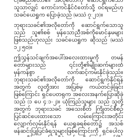
သူသာလျှင် ကောင်းကင်နိုင်ငံတော်သို့ ဝင်ရမည်ဟု
သခင်ယေရှုက ပြောခဲ့သည် (မဿဲ ၇:၂၁)။
ဘုရားသခင်၏အလိုတော်ကို ဆောင်ရွက်သောသူ
သည် သူ၏စစ် မှန်သောညီအစ်ကိုမောင်နှမများ
ဖြစ်သည်ဟုလည်း သခင်ယေရှုက ဆိုသည် (မဿဲ
၁၂:၅ဝ)။
ဤသွန်သင်ချက်အပေါ်အလေးထားမှုကို တမန်
တော်များသည် ၎င်းတို့၏မျိုးဆက်များထံ
မှန်ကန်စွာ လက်ဆင့်ကမ်းနိုင်ခဲ့သည်။
ဘုရားသခင်၏အလိုတော်ကို ဆောင်ရွက်နိုင်ရန်
အတွက် လူတို့အား အပြစ်မှ ကယ်တင်ခဲ့ခြင်း
ဖြစ်ကြောင်း ရှင်ပေတရုက အလေးအနက်ပြောဆိုခဲ့
သည် (၁ ပေ ၄:၁-၂)။ ယုံကြည်သူများ သည် သူတို့
အတွက် ဘုရားသခင် အသေးစိတ် ကြိုတင်စီစဉ်
ပြင်ဆင်ပေးထားသော လမ်းကြောင်းအတိုင်း
လျှောက်လှမ်းနိုင်ရန် ယေရှုခရစ်တော်၌ အသစ်
ဖန်ဆင်းပြုပြင်ခံရသူများဖြစ်ကြောင်းကို ရှင်ပေါလု