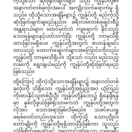
ကဲ့သို့သော ဆုံးဖြတ်ချက်များ သည် ကျွန်ုပ်တို့၏
အနာဂတ်တစ်ခုလုံးအပေါ် အကျိုးသက်ရောက်မှု ရှိ
သည်။ ထိုသို့သောအချိန်များ၌ ကျွန်ုပ်တို့ မည်ကဲ့သို့
ဆုံးဖြတ်ချက်ချမည်နည်း။ ခရီးလမ်းတစ်ခုချင်းစီ၌
အန္တရာယ်များ၊ မထင်မှတ်ဘဲ ကျရောက် နိုင်သည့်
ဘေးရန်များနှင့်ပတ်သက်ပြီး ကျွန်ုပ်တို့ ဘာမှသိရှိ
ထားခြင်းမရှိပေ။ ကျွန်ုပ်တို့အတွက် စာတန်ချခင်း
ထားသည့် ထောက်ချောက်များအကြောင်းကိုလည်း
ကျွန်ုပ်တို့ ဘာမှမသိရှိပါ။ သို့သော် လည်း မည်သည့်
လမ်းကို ရွေးချယ်မည်ကို ကျွန်ုပ်တို့ဆုံးဖြတ်ရမည်
ဖြစ်သည်။
ထို့ကြောင့် ထိုကဲ့သို့သောအချိန်များ၌ အနာဂတ်တစ်
ခုလုံးကို သိရှိသော ကျွန်ုပ်တို့အပြည့်အဝ ယုံကြည်
ကိုးစားနိုင်သူတစ်ဦးဦး ကျွန်ုပ်တို့နံဘေး၌ ရှိနေဖို့ရန်
မှာ နှစ်လိုဖွယ်ဖြစ်ရုံသာမကဘဲ ကျွန်ုပ်တို့အတွက်
လိုအပ် သောအရာဖြစ်လိမ့်မည်။ သခင်ယေရှု
ခရစ်တော်တည်းဟူသော ထိုကဲ့သို့ သောပုဂ္ဂိုလ်
တော်မျိုးကို ကျွန်ုပ်တို့ရရှိထားပြီးဖြစ်ကာ သူသည်
လုံခြုံစိတ်ချရဆုံးနှင့် အကောင်းဆုံးသော လမ်းခရီး