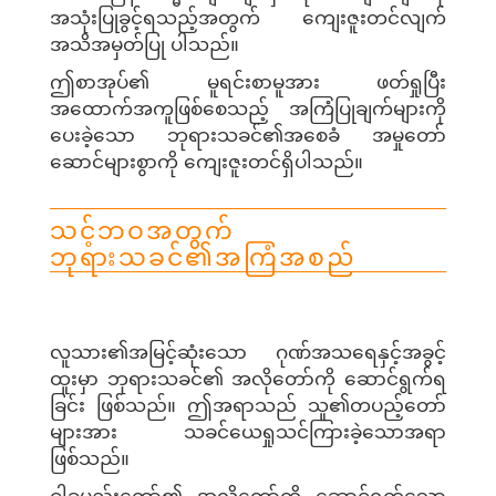
အသုံးပြုခွင့်ရသည့်အတွက် ကျေးဇူးတင်လျက်
အသိအမှတ်ပြု ပါသည်။
ဤစာအုပ်၏ မူရင်းစာမူအား ဖတ်ရှုပြီး
အထောက်အကူဖြစ်စေသည့် အကြံပြုချက်များကို
ပေးခဲ့သော ဘုရားသခင်၏အစေခံ အမှုတော်
ဆောင်များစွာကို ကျေးဇူးတင်ရှိပါသည်။
သင့်ဘဝအတွက်
ဘုရားသခင်၏အကြံအစည်
လူသား၏အမြင့်ဆုံးသော ဂုဏ်အသရေနှင့်အခွင့်
ထူးမှာ ဘုရားသခင်၏ အလိုတော်ကို ဆောင်ရွက်ရ
ခြင်း ဖြစ်သည်။ ဤအရာသည် သူ၏တပည့်တော်
များအား သခင်ယေရှုသင်ကြားခဲ့သောအရာ
ဖြစ်သည်။
ငါ့ခမည်းတော်၏ အလိုတော်ကို ဆောင်ရွက်သော