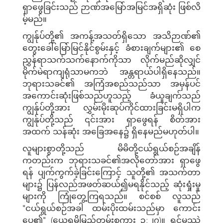
ရှာဖွေခြင်းသည် ဉာဏ်အမြော်အမြင်အရှိဆုံး ဖြစ်လိ
မ့်မည်။
ကျွန်ုပ်တို့၏ အကန့်အသတ်ရှိသော အသိဉာဏ်၏
တွေးခေါ်မြော်မြင်နိုင်စွမ်းနှင့် ခံစားချက်များ၏ စေ
ညွှန်ရာသက်သက်နောက်ကိုသာ လိုက်မည်ဆိုလျှင်
မိုက်မဲရာကျရုံသာမကဘဲ အန္တရာယ်ပါရှိနေသည်။
ဘုရားသခင်၏ အကြံအစည်သည်သာ အမှန်ပင်
အကောင်းဆုံးဖြစ်သည်ဟူသည့် ခံယူချက်သည်
ကျွန်ုပ်တို့အား လွှမ်းမိုးဆုပ်ကိုင်ထားခြင်းမရှိပါက
ကျွန်ုပ်တို့သည် ၎င်းအား ရှာဖွေရန် စိတ်အား
အထက် သန်ဆုံး အခြေအနေ၌ ရှိနေမည်မဟုတ်ပါ။
လူများစွာတို့သည် မိမိတို့ငယ်ရွယ်စဉ်အချိန်
ကတည်းက ဘုရားသခင်၏အလိုတော်အား ရှာဖွေ
ရန် ပျက်ကွက်ခဲ့ခြင်းကြောင့် သူတို့၏ အသက်တာ
များ၌ ပြန်လည်အဖတ်ဆယ်၍မရနိုင်သည့် ဆုံးရှုံးမှု
များကို ကြုံတွေ့ကြရသည်။ စင်စစ် လူသည်
"ငယ်ရွယ်စဉ်အခါ ထမ်းပိုးထမ်းသည်မှာ ကောင်း
ပေ၏" (ယေရမိမြည်တမ်းစကား ၃:၂၇)။ ရှင်မဿဲ