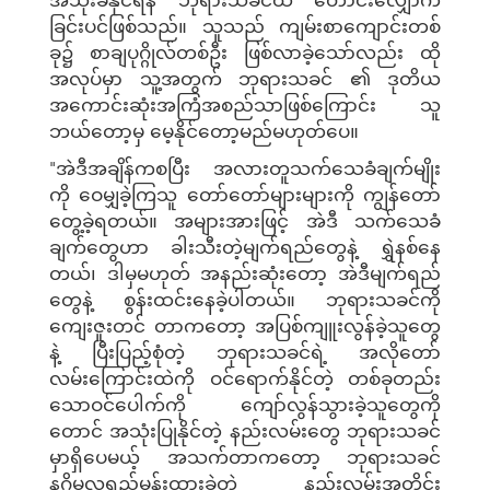
ခြင်းပင်ဖြစ်သည်။ သူသည် ကျမ်းစာကျောင်းတစ်
ခု၌ စာချပုဂ္ဂိုလ်တစ်ဦး ဖြစ်လာခဲ့သော်လည်း ထို
အလုပ်မှာ သူ့အတွက် ဘုရားသခင် ၏ ဒုတိယ
အကောင်းဆုံးအကြံအစည်သာဖြစ်ကြောင်း သူ
ဘယ်တော့မှ မေ့နိုင်တော့မည်မဟုတ်ပေ။
"အဲဒီအချိန်ကစပြီး အလားတူသက်သေခံချက်မျိုး
ကို ဝေမျှခဲ့ကြသူ တော်တော်များများကို ကျွန်တော်
တွေ့ခဲ့ရတယ်။ အများအားဖြင့် အဲဒီ သက်သေခံ
ချက်တွေဟာ ခါးသီးတဲ့မျက်ရည်တွေနဲ့ ရွှဲနစ်နေ
တယ်၊ ဒါမှမဟုတ် အနည်းဆုံးတော့ အဲဒီမျက်ရည်
တွေနဲ့ စွန်းထင်းနေခဲ့ပါတယ်။ ဘုရားသခင်ကို
ကျေးဇူးတင် တာကတော့ အပြစ်ကျူးလွန်ခဲ့သူတွေ
နဲ့ ပြီးပြည့်စုံတဲ့ ဘုရားသခင်ရဲ့ အလိုတော်
လမ်းကြောင်းထဲကို ဝင်ရောက်နိုင်တဲ့ တစ်ခုတည်း
သောဝင်ပေါက်ကို ကျော်လွန်သွားခဲ့သူတွေကို
တောင် အသုံးပြုနိုင်တဲ့ နည်းလမ်းတွေ ဘုရားသခင်
မှာရှိပေမယ့် အသက်တာကတော့ ဘုရားသခင်
နဂိုမူလရည်မှန်းထားခဲ့တဲ့ နည်းလမ်းအတိုင်း