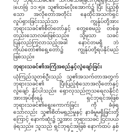
(ဟေဗြဲ ၁၁:၅)။ သူ၏ထမ်းပိုးအောက်၌ ပြီး ပြည့်စုံ
သော အလိုတော်အတိုင်း နေထိုင်အသက်ရှင်
လှုပ်ရှားခြင်းသည်သာ ကျွန်ုပ်တို့အား
ဘုရားသခင်၏စိတ်တော်နှင့် တွေ့စေမည့် တစ်ခု
တည်းသောလမ်းဖြစ်သည်။ သို့မှသာ သခင်
ပြန်လည်ကြွလာသည့်အခါ နောင်တမရှိ ဘဲ
ကိုယ်တော်၏ရှေ့တော်၌ ကျွန်ုပ်တို့ရပ်နိုင်မည်
ဖြစ်သည်။
ဘုရားသခင်၏အကြံအစည်နှင့်လွဲချော်ခြင်း
ယုံကြည်သူတစ်ဦးသည် သူ၏အသက်တာအတွက်
ဘုရားသခင်၏ ပြီးပြည့်စုံသောအလိုတော်နှင့်
လွဲချော် နိုင်ပါသည်။ ရှောလုသည်ဣသရေလနိုင်ငံ
အားအုပ်စိုးရန် ရှင်ဘုရင်အဖြစ်
ဘုရားသခင်၏ရွေးကောက်ခြင်း ကို ခံခဲ့ရ
သော်လည်း သူ၏စိတ်မရှည်မှုနှင့် နာခံမှုမရှိခြင်းတို့
ကြောင့် နောက်ဆုံး၌ သူ့အား ဘုရားသခင် ငြင်းပယ်
ခဲ့ရသည်။ သူသည် ရှင်ဘုရင်အဖြစ် နောက်ထပ် နှစ်