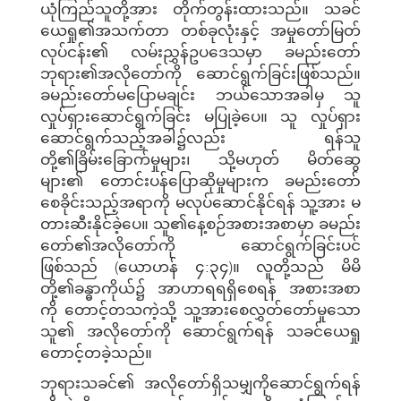
ယုံကြည်သူတို့အား တိုက်တွန်းထားသည်။ သခင်
ယေရှု၏အသက်တာ တစ်ခုလုံးနှင့် အမှုတော်မြတ်
လုပ်ငန်း၏ လမ်းညွှန်ဥပဒေသမှာ ခမည်းတော်
ဘုရား၏အလိုတော်ကို ဆောင်ရွက်ခြင်းဖြစ်သည်။
ခမည်းတော်မပြောမချင်း ဘယ်သောအခါမှ သူ
လှုပ်ရှားဆောင်ရွက်ခြင်း မပြုခဲ့ပေ။ သူ လှုပ်ရှား
ဆောင်ရွက်သည့်အခါ၌လည်း ရန်သူ
တို့၏ခြိမ်းခြောက်မှုများ၊ သို့မဟုတ် မိတ်ဆွေ
များ၏ တောင်းပန်ပြောဆိုမှုများက ခမည်းတော်
စေခိုင်းသည့်အရာကို မလုပ်ဆောင်နိုင်ရန် သူ့အား မ
တားဆီးနိုင်ခဲ့ပေ။ သူ၏နေ့စဉ်အစားအစာမှာ ခမည်း
တော်၏အလိုတော်ကို ဆောင်ရွက်ခြင်းပင်
ဖြစ်သည် (ယောဟန် ၄:၃၄)။ လူတို့သည် မိမိ
တို့၏ခန္ဓာကိုယ်၌ အာဟာရရရှိစေရန် အစားအစာ
ကို တောင့်တသကဲ့သို့ သူ့အားစေလွှတ်တော်မူသော
သူ၏ အလိုတော်ကို ဆောင်ရွက်ရန် သခင်ယေရှု
တောင့်တခဲ့သည်။
ဘုရားသခင်၏ အလိုတော်ရှိသမျှကိုဆောင်ရွက်ရန်