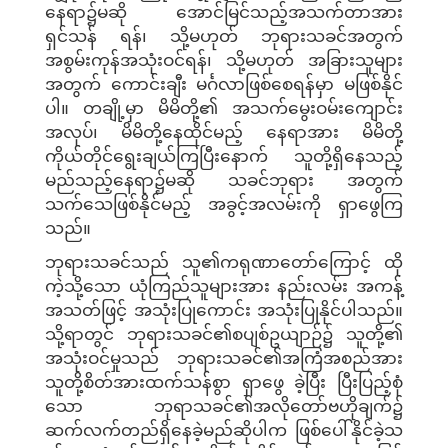
နေရာ၌မဆို အောင်မြင်သည့်အသက်တာအား
ရှင်သန် ရန်၊ သို့မဟုတ် ဘုရားသခင်အတွက်
အစွမ်းကုန်အသုံးဝင်ရန်၊ သို့မဟုတ် အခြားသူများ
အတွက် ကောင်းချီး မင်္ဂလာဖြစ်စေရန်မှာ မဖြစ်နိုင်
ပါ။ တချို့မှာ မိမိတို့၏ အသက်မွေးဝမ်းကျောင်း
အလုပ်၊ မိမိတို့နေထိုင်မည့် နေရာအား မိမိတို့
ကိုယ်တိုင်ရွေးချယ်ကြပြီးနောက် သူတို့ရှိနေသည့်
မည်သည့်နေရာ၌မဆို သခင်ဘုရား အတွက်
သက်သေဖြစ်နိုင်မည့် အခွင့်အလမ်းကို ရှာဖွေကြ
သည်။
ဘုရားသခင်သည် သူ၏ကရုဏာတော်ကြောင့် ထို
ကဲ့သို့သော ယုံကြည်သူများအား နည်းလမ်း အကန့်
အသတ်ဖြင့် အသုံးပြုကောင်း အသုံးပြုနိုင်ပါသည်။
သို့ရာတွင် ဘုရားသခင်၏စပျစ်ဥယျာဉ်၌ သူတို့၏
အသုံးဝင်မှုသည် ဘုရားသခင်၏အကြံအစည်အား
သူတို့စိတ်အားထက်သန်စွာ ရှာဖွေ ခဲ့ပြီး ပြီးပြည့်စုံ
သော ဘုရာသခင်၏အလိုတော်ဗဟိုချက်၌
ဆက်လက်တည်ရှိနေခဲ့မည်ဆိုပါက ဖြစ်ပေါ်နိုင်ခဲ့သ