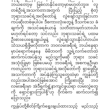
ဘယ်တော့မှ ဖြစ်လာနိုင်တော့မှာမဟုတ်ဘူး။ လူ
တစ်ဦးရဲ့အသက်တာအတွက် ပြီးပြည့် စုံတဲ့
ဘုရားသခင်ရဲ့အလိုတော်နဲ့ လွဲချော်သွားခြင်းဟာ
ကပ်ဆိုးတစ်ခုပါပဲ။ ဒီစကားလုံးတွေနဲ့ ဒီသက်သေ ခံ
ချက်ကို အသင်ခရစ်ယာန် သတိထားမှတ်သားပါ။
မဟုတ်ရင်တော့ သင်လည်း ဘုရားသခင်ရဲ့ ပထမ
ဦးစားပေးရွေးချယ်မှုနဲ့ လွဲချော်သွားနိုင်ပါတယ်။
သံသယရှိဖို့မလိုတာက ဘဝလမ်းခရီးရဲ့ ဘယ်နေရာ
မှာပဲရောက်နေနေ မိမိဘဝကို သူ့ရဲ့လက်တော်ထဲ
ဆက်ကပ်အပ်နှံသူ မည်သူ့ကိုမဆို ဘုရား သခင်
အသုံးပြုမှာ ဖြစ်ပေမယ့် ဘဝခရီးရဲ့ အစကနဦးမှာ
ကတည်းက ဘုရားသခင်ရဲ့အလိုတော်ကို ရှာဖွေပြီး
အသက်တာကို အပ်နှံခဲ့ကြသူတွေထဲမှာ ကျွန်ုပ်တို့
လည်းအပါအဝင်ဖြစ်အောင် ကြိုးစားပြီး ဘဝ
လမ်းခရီးမှာ အဲဒီရှက်ရွံ့နာကျင်ဖွယ်ရာ လမ်းလွှဲတွေ
ကို ရှောင်ရှားကြပါစို့"ဟု ဝိုက်စ်က ဆက်လက်၍
ပြောသည်။
ကျွန်ုပ်တို့စိတ်ကြိုက်ရွေးချယ်ထားသည့် မည်သည့်