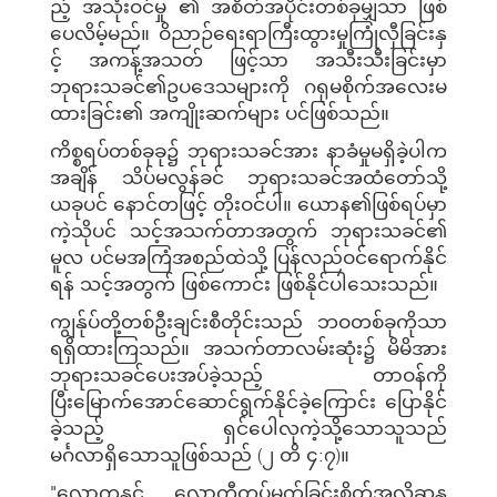
ည့် အသုံးဝင်မှု ၏ အစိတ်အပိုင်းတစ်ခုမျှသာ ဖြစ်
ပေလိမ့်မည်။ ဝိညာဉ်ရေးရာကြီးထွားမှုကြုံလှီခြင်းနှ
င့် အကန့်အသတ် ဖြင့်သာ အသီးသီးခြင်းမှာ
ဘုရားသခင်၏ဥပဒေသများကို ဂရုမစိုက်အလေးမ
ထားခြင်း၏ အကျိုးဆက်များ ပင်ဖြစ်သည်။
ကိစ္စရပ်တစ်ခုခု၌ ဘုရားသခင်အား နာခံမှုမရှိခဲ့ပါက
အချိန် သိပ်မလွန်ခင် ဘုရားသခင်အထံတော်သို့
ယခုပင် နောင်တဖြင့် တိုးဝင်ပါ။ ယောန၏ဖြစ်ရပ်မှာ
ကဲ့သိုပင် သင့်အသက်တာအတွက် ဘုရားသခင်၏
မူလ ပင်မအကြံအစည်ထဲသို့ ပြန်လည်ဝင်ရောက်နိုင်
ရန် သင့်အတွက် ဖြစ်ကောင်း ဖြစ်နိုင်ပါသေးသည်။
ကျွန်ုပ်တို့တစ်ဦးချင်းစီတိုင်းသည် ဘဝတစ်ခုကိုသာ
ရရှိထားကြသည်။ အသက်တာလမ်းဆုံး၌ မိမိအား
ဘုရားသခင်ပေးအပ်ခဲ့သည့် တာဝန်ကို
ပြီးမြောက်အောင်ဆောင်ရွက်နိုင်ခဲ့ကြောင်း ပြောနိုင်
ခဲ့သည့် ရှင်ပေါလုကဲ့သို့သောသူသည်
မင်္ဂလာရှိသောသူဖြစ်သည် (၂ တိ ၄:၇)။
"လောကနှင့် လောကီတပ်မက်ခြင်းစိတ်အလိုဆန္ဒ