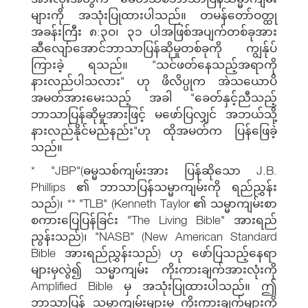
များကို အသုံးပြုထားပါသည်။ တမန်တော်ဝတ္ထု
အခန်းကြီး ၈:၃ဝ၊ ၃၁ ပါအဖြစ်အပျက်တစ်ခုအား
ဆီလျော်အောင်ဘာသာပြန်ဆိုမှုတစ်ခုကို ကျွန်ုပ်
ကြားခဲ့ ရသည်။ "သင်ဖတ်နေသည့်အရာကို
နားလည်ပါသလား" ဟု ဖိလိပ္ပုက အဲသယောပိ
အမတ်အားမေးသည့် အခါ "ခေတ်နှင့်ညီသည့်
ဘာသာပြန်ဆိုမှုအားဖြင့် မဖော်ပြလျှင် အဘယ်သို့
နားလည်နိုင်မည်နည်း"ဟု ထိုအမတ်က ပြန်ဖြေခဲ့
သည်။
* "JBP"(ဓမ္မသစ်ကျမ်းအား ပြန်ဆိုသော J.B.
Phillips ၏ ဘာသာပြန်သမ္မာကျမ်းကို ရည်ညွှန်း
သည်)၊ ** "TLB" (Kenneth Taylor ၏ သမ္မာကျမ်းစာ
စကားပြေပြန်ခြင်း "The Living Bible" အားရည်
ညွန်းသည်)၊ "NASB" (New American Standard
Bible အားရည်ညွှန်းသည်) ဟု ဖော်ပြသည့်နေရာ
များမှလွဲ၍ သမ္မာကျမ်း ကိုးကားချက်အားလုံးကို
Amplified Bible မှ အသုံးပြုထားပါသည်။ ဤ
ဘာသာပြန် သမ္မာကျမ်းများမှ ကိုးကားချက်များကို