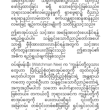
အကြောင်းမှာ သမ္မာကျမ်းစာ၌လည်း ထိုကဲ့သို့
ဖော်ပြထားခြင်း မရှိ သောကြောင့်ဖြစ်သည်။
ဘုရားသခင်၏လမ်းညွှန်မှုကို ရှာဖွေရာ၌ ဝိညာဉ်
ရေးရာနည်းလမ်းထက် စက်ယန္တရားဆန်ဆန်နည်း
လမ်းဖြင့် ချဉ်းကပ်ခြင်းမျိုးကို သတိပြုသင့်သည်။
ဤစာအုပ်သည် သင့်အား အဖြေအားလုံးပေးနိုင်ရန်
မရည်ရွယ်ပါ။ သန့်ရှင်းသောဝိညာဉ်တော်အပေါ်
သာ၍ မှီခိုအားထားလာနိုင်ရန်အတွက် သင့်အား
တိုက်တွန်းအားပေးလိုခြင်းသည် ဤစာအုပ်၏
အဓိက ရည်ရွယ်ချက်ဖြစ်သည်။
ဝပ်ချ်မန်းနီး (Watchman Nee) က "ကျွန်ုပ်တို့လူသား
တွေဟာ ပြီးပြည့်စုံတဲ့စာအုပ်တွေကို ထုတ်လုပ်ဖို့
မဟုတ်ပါဘူး။ အဲဒီလိုပြီးပြည့်စုံခြင်းရဲ့ အန္တရာယ်
ကတော့ လူတစ်ဦးဟာ သန့်ရှင်းသောဝိညာဉ်တော်ရဲ့
အကူအညီမပါဘဲ သဘော ပေါက်နားလည်နိုင်ခြင်း
ဖြစ်တယ်။ တကယ်လို့ ဘုရားသခင်က ကျွန်ုပ်တို့ကို
စာအုပ်တွေကို ပေးတယ်ဆိုရင် ၎င်းတို့ဟာ
အမြဲတမ်း တစ်ပိုင်းတစ်စစီဖြစ်ပြီး ရှင်းရှင်းလင်းရှိ