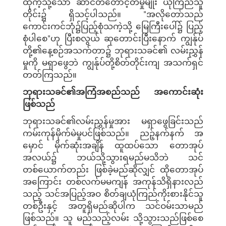
ထိုကဲ့သို့သော ဆာငတ်တောင့်တမှုမျိုး ယုံကြည်သူ
တိုင်း၌ ရှိသင့်ပါသည်။ "အလိုတော်သည်
ကောင်းကင်ဘုံ၌ပြည့်စုံသကဲ့သို့ မြေကြီးပေါ်၌ ပြည့်
စုံပါစေ"ဟု ပြီးစလွယ် ဆုတောင်းပြီးနောက် ကျွန်ုပ်
တို့၏နေ့စဉ်အသက်တာ၌ ဘုရားသခင်၏ လမ်းညွှန်
မှုကို မရှာဖွေဘဲ ကျွန်ုပ်တို့စိတ်တိုင်းကျ အသက်ရှင်
တတ်ကြသည်။
ဘုရားသခင်၏အကြံအစည်သည် အကောင်းဆုံး
ဖြစ်သည်
ဘုရားသခင်၏လမ်းညွှန်မှုအား မရှာဖွေခြင်းသည်
ကမ်းကုန်မိုက်မဲမှုပင်ဖြစ်သည်။ ညဉ့်နက်နက် အ
မှောင် မိုက်ဆုံးအချိန် ထူထပ်သော တောအုပ်
အလယ်၌ ဘယ်သို့သွားရမည်မသိဘဲ သင်
တစ်ယောက်တည်း ဖြစ်ခဲ့မည်ဆိုလျှင် ထိုတောအုပ်
အကြောင်း တစ်လက်မမကျန် အကုန်သိရှိနားလည်
သည့် သင်အပြည့်အဝ စိတ်ချယုံကြည်ကိုးစားနိုင်သူ
တစ်ဦးနှင့် အတူရှိမည်ဆိုပါက သင်ဝမ်းသာမည်
ဖြစ်သည်။ သူ မည်သည့်လမ်း သို့သွားသည်ဖြစ်စေ