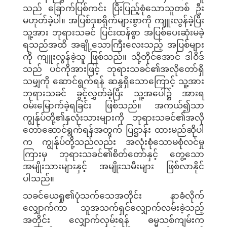
သည် ခြောက်ပြစ်ကင်း ပြီးပြည့်စုံသောသူတစ် ဦး
မဟုတ်ခဲ့ပါ။ အပြစ်ဒုစရိုက်များစွာကို ကျူးလွန်ခဲ့ပြီး
သူ့အား ဘုရားသခင် ပြင်းထန်စွာ အပြစ်ပေးဆုံးမခဲ့
ရသည်အထိ အချို့သောကြီးလေးသည့် အပြစ်များ
ကို ကျူးလွန်ခဲ့သူ ဖြစ်သည်။ သို့တိုင်အောင် ဒါဝိဒ်
သည် ပင်ကိုအားဖြင့် ဘုရားသခင်၏အလိုတော်ရှိ
သမျှကို ဆောင်ရွက်ရန် ဆန္ဒရှိသောကြောင့် သူ့အား
ဘုရားသခင် ခွင့်လွှတ်ခဲ့ပြီး သူ့အပေါ်၌ အားရ
ဝမ်းမြောက်ခဲ့ရခြင်း ဖြစ်သည်။ အကယ်၍သာ
ကျွန်ုပ်တို့၏နှလုံးသားများကို ဘုရားသခင်၏အလို
တော်ဆောင်ရွက်ရန်အတွက် ပြဋ္ဌာန်း ထားမည်ဆိုပါ
က ကျွန်ုပ်တို့သည်လည်း အလုံးစုံသောမစုံလင်မှု
ကြားမှ ဘုရားသခင်၏စိတ်တော်နှင့် တွေ့သော
အမျိုးသားများနှင့် အမျိုးသမီးများ ဖြစ်လာနိုင်
ပါသည်။
သခင်ယေရှု၏ပုံသက်သေအတိုင်း နာခံလိုက်
လျှောက်ကာ သူအသက်ရှင်လျှောက်လမ်းခဲ့သည့်
အတိုင်း လျှောက်လှမ်းရန် ဓမ္မသစ်ကျမ်းက